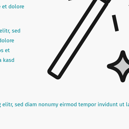
 et dolore
litr, sed
dolore
s et
a kasd
g elitr, sed diam nonumy eirmod tempor invidunt ut 